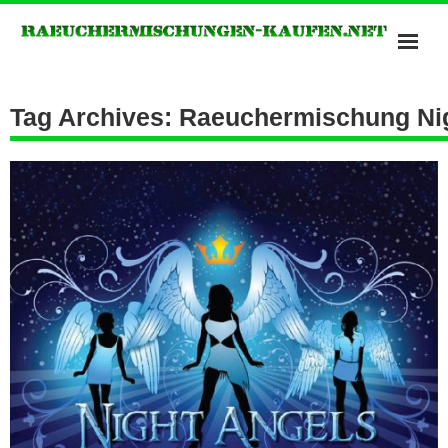
Bonzai Räuchermischungen
Tag Archives: Raeuchermischung Ni
Kush Räuchermischungen
Potpourris of Heavan
Räuchermischungen Shops
Spice Räuchermischung