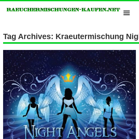
Bonzai Räuchermischungen
Tag Archives: Kraeutermischung Nig
Kush Räuchermischungen
Potpourris of Heavan
Räuchermischungen Shops
Spice Räuchermischung