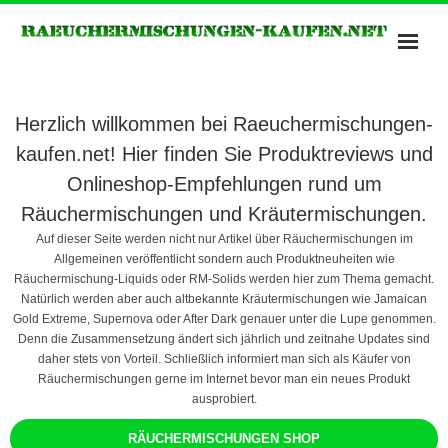
Bonzai Räuchermischungen
Herzlich willkommen bei Raeuchermischungen-
Kush Räuchermischungen
kaufen.net! Hier finden Sie Produktreviews und
Potpourris of Heavan
Onlineshop-Empfehlungen rund um
Räuchermischungen und Kräutermischungen.
Räuchermischungen Shops
Auf dieser Seite werden nicht nur Artikel über Räuchermischungen im
Spice Räuchermischung
Allgemeinen veröffentlicht sondern auch Produktneuheiten wie
Räuchermischung-Liquids oder RM-Solids werden hier zum Thema gemacht.
Natürlich werden aber auch altbekannte Kräutermischungen wie Jamaican
Gold Extreme, Supernova oder After Dark genauer unter die Lupe genommen.
Denn die Zusammensetzung ändert sich jährlich und zeitnahe Updates sind
daher stets von Vorteil. Schließlich informiert man sich als Käufer von
Räuchermischungen gerne im Internet bevor man ein neues Produkt
ausprobiert.
RÄUCHERMISCHUNGEN SHOP